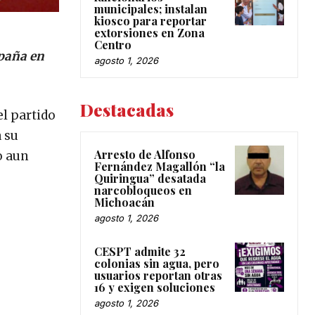
municipales; instalan
kiosco para reportar
extorsiones en Zona
Centro
mpaña en
agosto 1, 2026
Destacadas
el partido
a su
Arresto de Alfonso
o aun
Fernández Magallón “la
Quiringua” desatada
narcobloqueos en
Michoacán
agosto 1, 2026
CESPT admite 32
colonias sin agua, pero
usuarios reportan otras
16 y exigen soluciones
agosto 1, 2026