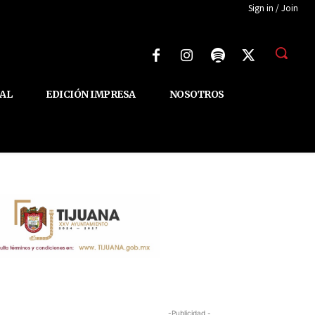
Sign in / Join
AL
EDICIÓN IMPRESA
NOSOTROS
-Publicidad -