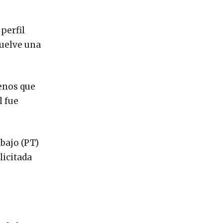
perfil
vuelve una
enos que
l fue
abajo (PT)
licitada