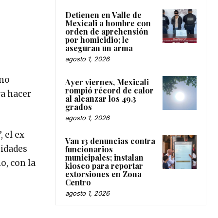
Detienen en Valle de
Mexicali a hombre con
orden de aprehensión
por homicidio; le
aseguran un arma
agosto 1, 2026
omo
Ayer viernes, Mexicali
rompió récord de calor
ra hacer
al alcanzar los 49.3
grados
agosto 1, 2026
 el ex
Van 13 denuncias contra
nidades
funcionarios
municipales; instalan
o, con la
kiosco para reportar
extorsiones en Zona
Centro
agosto 1, 2026