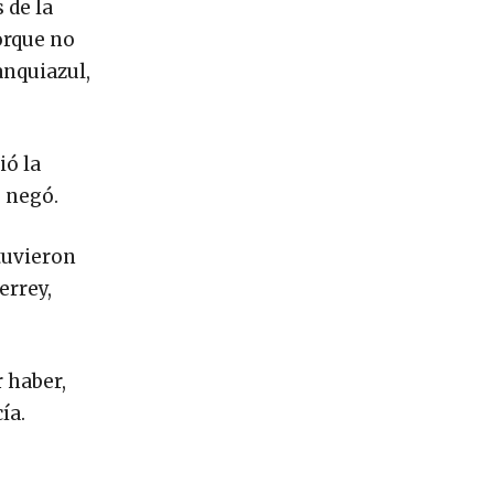
 de la
orque no
anquiazul,
.
ió la
o negó.
tuvieron
errey,
 haber,
ía.