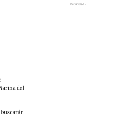
-Publicidad -
e
Marina del
s buscarán