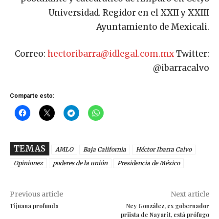
Universidad. Regidor en el XXII y XXIII
Ayuntamiento de Mexicali.
Correo:
hectoribarra@idlegal.com.mx
Twitter:
@ibarracalvo
Comparte esto:
TEMAS
AMLO
Baja California
Héctor Ibarra Calvo
Opinionez
poderes de la unión
Presidencia de México
Previous article
Next article
Tijuana profunda
Ney González, ex gobernador
priista de Nayarit, está prófugo