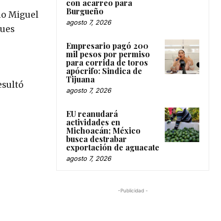
con acarreo para
Burgueño
mo Miguel
agosto 7, 2026
pues
Empresario pagó 200
mil pesos por permiso
para corrida de toros
apócrifo: Sindica de
Tijuana
esultó
agosto 7, 2026
EU reanudará
actividades en
Michoacán; México
busca destrabar
exportación de aguacate
agosto 7, 2026
-Publicidad -