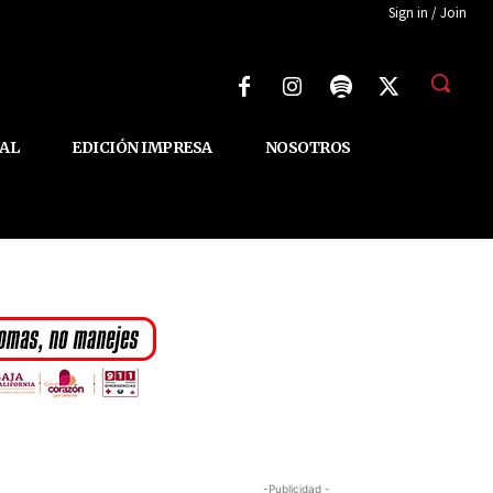
Sign in / Join
AL
EDICIÓN IMPRESA
NOSOTROS
-Publicidad -