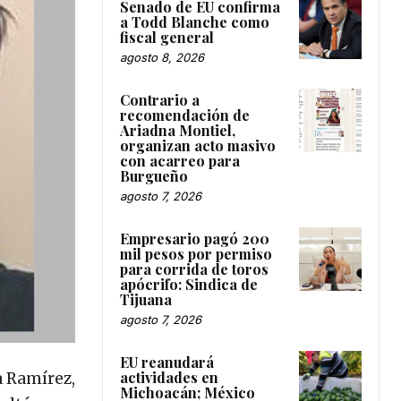
Senado de EU confirma
a Todd Blanche como
fiscal general
agosto 8, 2026
Contrario a
recomendación de
Ariadna Montiel,
organizan acto masivo
con acarreo para
Burgueño
agosto 7, 2026
Empresario pagó 200
mil pesos por permiso
para corrida de toros
apócrifo: Sindica de
Tijuana
agosto 7, 2026
EU reanudará
actividades en
da Ramírez,
Michoacán; México