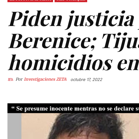
Piden justicia
Berenice; Tij
homicidios en
Por
Investigaciones ZETA
octubre 17, 2022