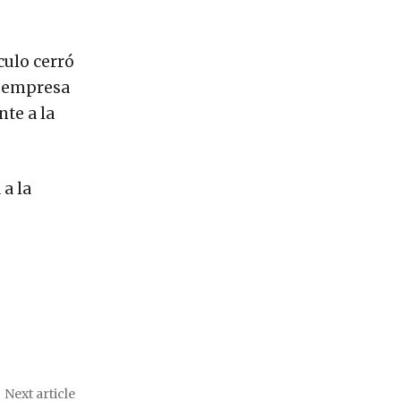
culo cerró
la empresa
nte a la
 a la
Next article