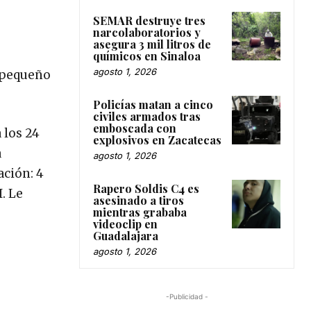
SEMAR destruye tres
narcolaboratorios y
asegura 3 mil litros de
químicos en Sinaloa
agosto 1, 2026
l pequeño
Policías matan a cinco
civiles armados tras
emboscada con
 los 24
explosivos en Zacatecas
a
agosto 1, 2026
ación: 4
Rapero Soldis C4 es
I. Le
asesinado a tiros
mientras grababa
videoclip en
Guadalajara
agosto 1, 2026
-Publicidad -