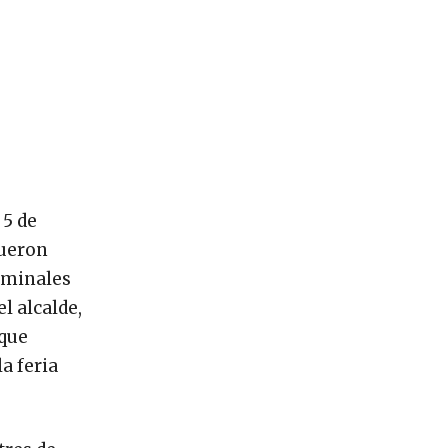
 5 de
fueron
riminales
l alcalde,
 que
a feria