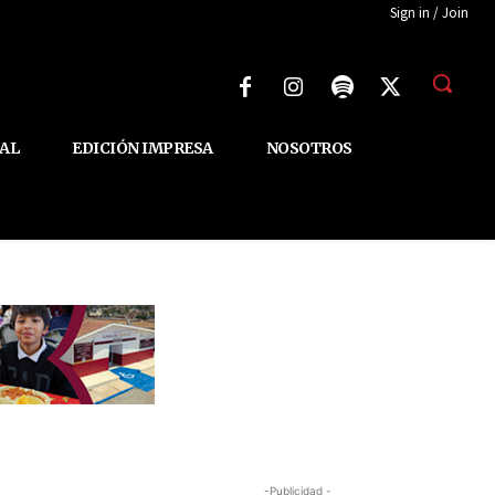
Sign in / Join
AL
EDICIÓN IMPRESA
NOSOTROS
-Publicidad -