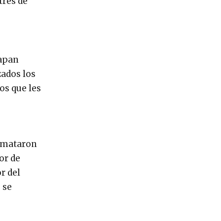
tres de
lapan
ados los
os que les
e mataron
or de
r del
 se