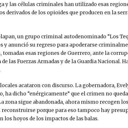
ga y las células criminales han utilizado esas region
os derivados de los opioides que producen en la serr
tolapan, un grupo criminal autodenominado “Los Teq
os y anunció su regreso para apoderarse criminalme
, tomadas esas regiones de Guerrero, ante la corru
cia de las Fuerzas Armadas y de la Guardia Nacional. H
.
s locales acataron con discurso. La gobernadora, Eve
io, ha dicho “enérgicamente” que el crimen no qued
. La zona sigue abandonada, ahora mismo recogen lo
en reconstruirse porque para eso tampoco hay presup
 los hoyos de los impactos de las balas.