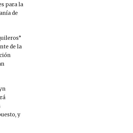
es para la
anía de
uileros”
nte de la
pción
an
lyn
ará
s
uesto, y