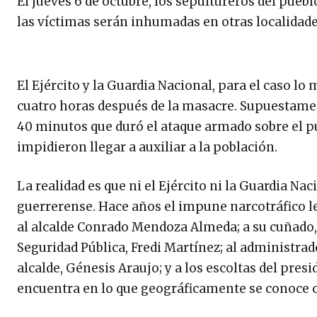
El jueves 6 de octubre, los sepultureros del pueb
las víctimas serán inhumadas en otras localidade
El Ejército y la Guardia Nacional, para el caso 
cuatro horas después de la masacre. Supuestame
40 minutos que duró el ataque armado sobre el p
impidieron llegar a auxiliar a la población.
La realidad es que ni el Ejército ni la Guardia Na
guerrerense. Hace años el impune narcotráfico l
al alcalde Conrado Mendoza Almeda; a su cuñado, 
Seguridad Pública, Fredi Martínez; al administrado
alcalde, Génesis Araujo; y a los escoltas del pres
encuentra en lo que geográficamente se conoce c