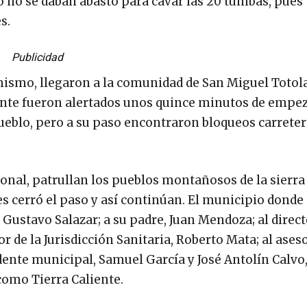
lo no se daban abasto para cavar las 20 tumbas, pues 
s.
Publicidad
lo mismo, llegaron a la comunidad de San Miguel Toto
nte fueron alertados unos quince minutos de empez
ueblo, pero a su paso encontraron bloqueos carreter
cional, patrullan los pueblos montañosos de la sierra
es cerró el paso y así continúan. El municipio dond
Gustavo Salazar; a su padre, Juan Mendoza; al direct
r de la Jurisdicción Sanitaria, Roberto Mata; al aseso
idente municipal, Samuel García y José Antolín Calvo,
omo Tierra Caliente.