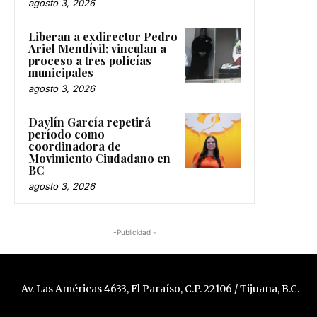
agosto 3, 2026
Liberan a exdirector Pedro
Ariel Mendívil; vinculan a
proceso a tres policías
municipales
agosto 3, 2026
Daylín García repetirá
período como
coordinadora de
Movimiento Ciudadano en
BC
agosto 3, 2026
-Publicidad -
Av. Las Américas 4633, El Paraíso, C.P. 22106 / Tijuana, B.C.