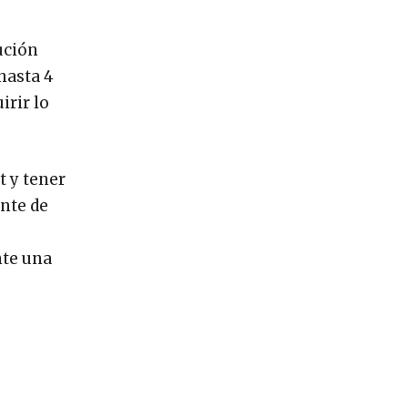
ución
hasta 4
irir lo
t y tener
nte de
nte una