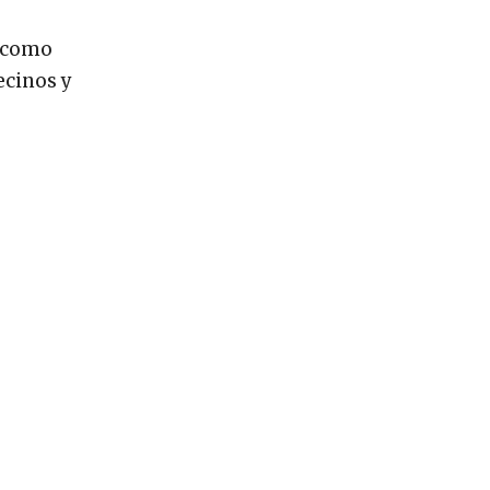
d como
ecinos y