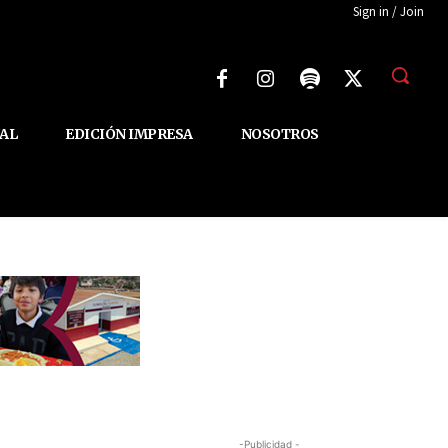
Sign in / Join
AL
EDICIÓN IMPRESA
NOSOTROS
-Publicidad -