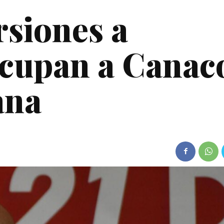
rsiones a
ocupan a Canac
ana