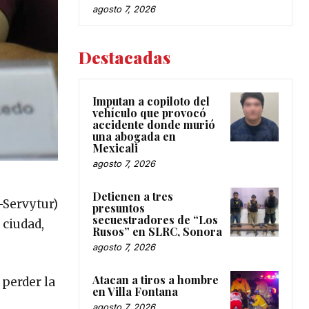
agosto 7, 2026
Destacadas
Imputan a copiloto del
vehículo que provocó
accidente donde murió
una abogada en
Mexicali
agosto 7, 2026
Detienen a tres
-Servytur)
presuntos
secuestradores de “Los
 ciudad,
Rusos” en SLRC, Sonora
agosto 7, 2026
Atacan a tiros a hombre
 perder la
en Villa Fontana
agosto 7, 2026