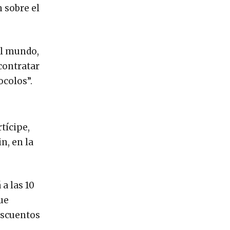
 sobre el
el mundo,
 contratar
ocolos”.
tícipe,
n, en la
a las 10
ue
escuentos