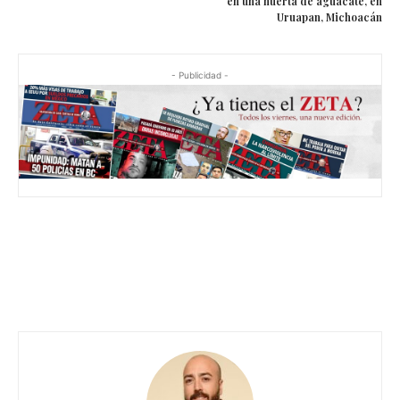
en una huerta de aguacate, en
Uruapan, Michoacán
- Publicidad -