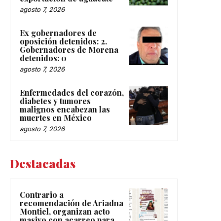
agosto 7, 2026
Ex gobernadores de
oposición detenidos: 2.
Gobernadores de Morena
detenidos: 0
agosto 7, 2026
Enfermedades del corazón,
diabetes y tumores
malignos encabezan las
muertes en México
agosto 7, 2026
Destacadas
Contrario a
recomendación de Ariadna
Montiel, organizan acto
masivo con acarreo para