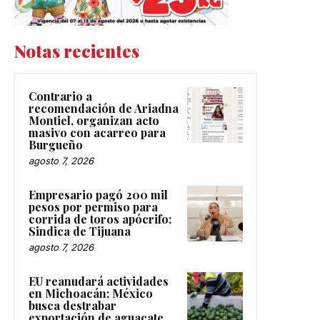
Notas recientes
Contrario a
recomendación de Ariadna
Montiel, organizan acto
masivo con acarreo para
Burgueño
agosto 7, 2026
Empresario pagó 200 mil
pesos por permiso para
corrida de toros apócrifo:
Sindica de Tijuana
agosto 7, 2026
EU reanudará actividades
en Michoacán; México
busca destrabar
exportación de aguacate