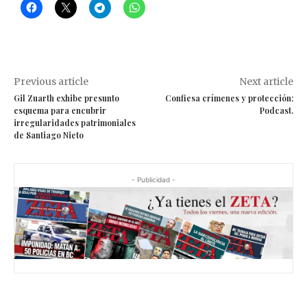
Previous article
Next article
Gil Zuarth exhibe presunto
Confiesa crímenes y protección:
esquema para encubrir
Podcast.
irregularidades patrimoniales
de Santiago Nieto
- Publicidad -