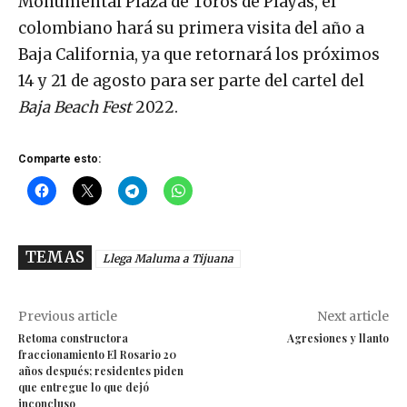
Monumental Plaza de Toros de Playas, el
colombiano hará su primera visita del año a
Baja California, ya que retornará los próximos
14 y 21 de agosto para ser parte del cartel del
Baja Beach Fest
2022.
Comparte esto:
TEMAS
Llega Maluma a Tijuana
Previous article
Next article
Retoma constructora
Agresiones y llanto
fraccionamiento El Rosario 20
años después; residentes piden
que entregue lo que dejó
inconcluso