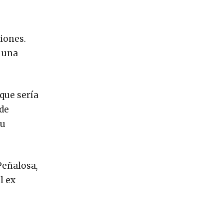
iones.
l una
que sería
sde
su
Peñalosa,
l ex