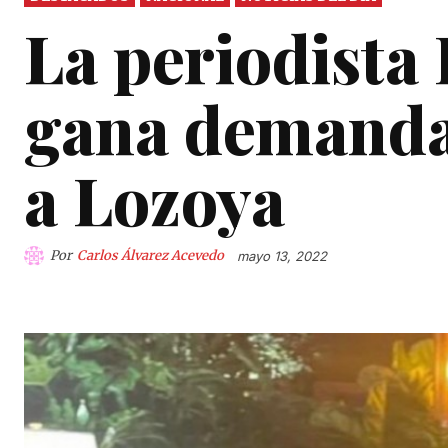
La periodist
gana demanda
a Lozoya
Por
Carlos Álvarez Acevedo
mayo 13, 2022