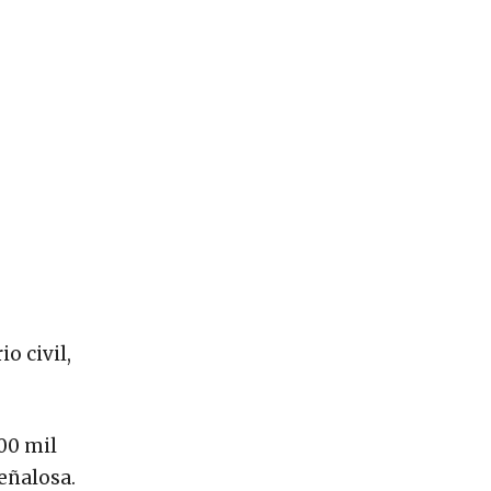
o civil,
00 mil
eñalosa.