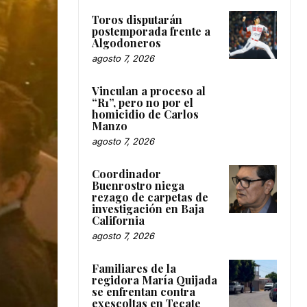
Toros disputarán
postemporada frente a
Algodoneros
agosto 7, 2026
Vinculan a proceso al
“R1”, pero no por el
homicidio de Carlos
Manzo
agosto 7, 2026
Coordinador
Buenrostro niega
rezago de carpetas de
investigación en Baja
California
agosto 7, 2026
Familiares de la
regidora María Quijada
se enfrentan contra
exescoltas en Tecate