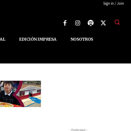
Sign in / Join
AL
EDICIÓN IMPRESA
NOSOTROS
-Publicidad -