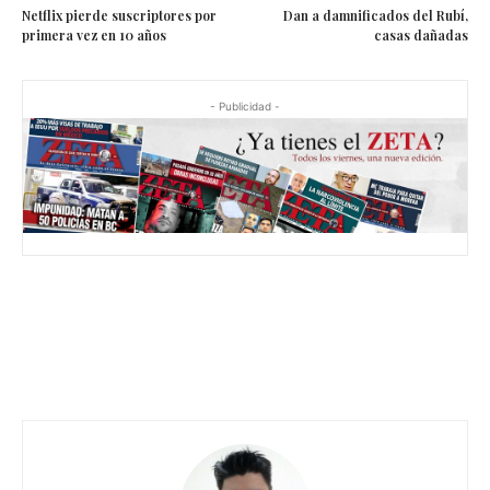
Netflix pierde suscriptores por
Dan a damnificados del Rubí,
primera vez en 10 años
casas dañadas
- Publicidad -