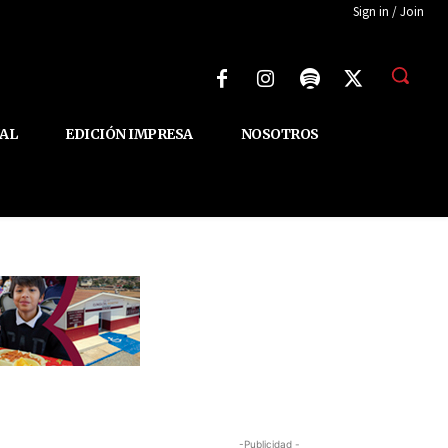
Sign in / Join
AL
EDICIÓN IMPRESA
NOSOTROS
-Publicidad -