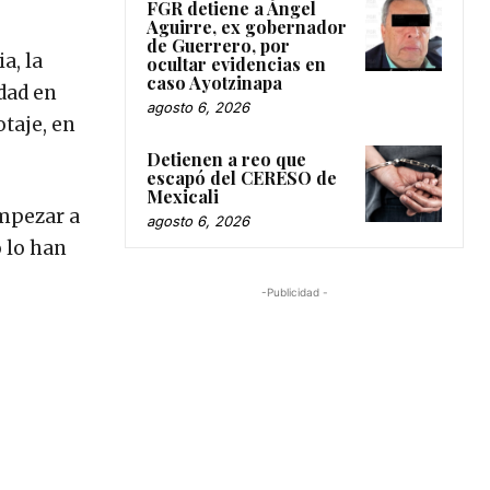
FGR detiene a Ángel
Aguirre, ex gobernador
de Guerrero, por
a, la
ocultar evidencias en
caso Ayotzinapa
idad en
agosto 6, 2026
taje, en
Detienen a reo que
escapó del CERESO de
Mexicali
empezar a
agosto 6, 2026
 lo han
-Publicidad -