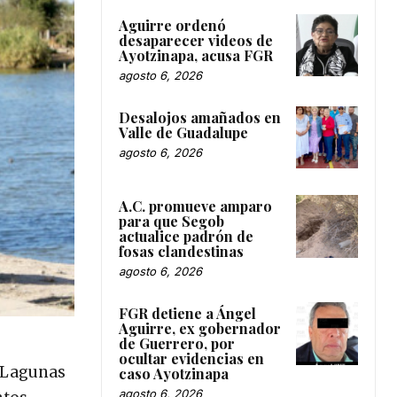
Aguirre ordenó
desaparecer videos de
Ayotzinapa, acusa FGR
agosto 6, 2026
Desalojos amañados en
Valle de Guadalupe
agosto 6, 2026
A.C. promueve amparo
para que Segob
actualice padrón de
fosas clandestinas
agosto 6, 2026
FGR detiene a Ángel
Aguirre, ex gobernador
de Guerrero, por
ocultar evidencias en
s Lagunas
caso Ayotzinapa
agosto 6, 2026