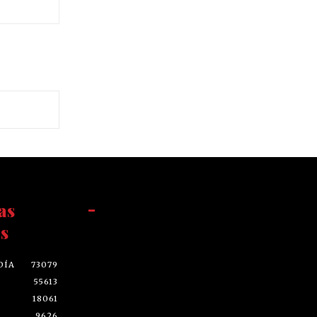
as
-
s
DÍA
73079
55613
18061
9626