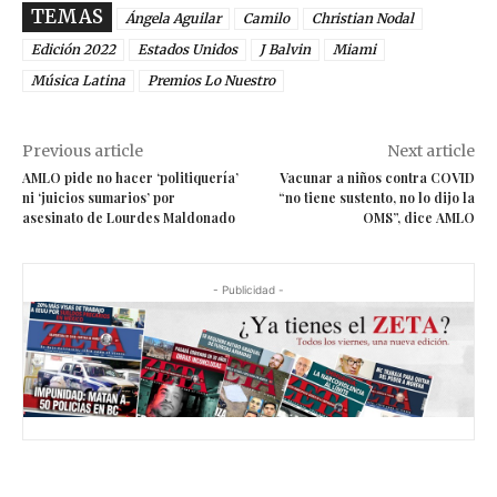
TEMAS
Ángela Aguilar
Camilo
Christian Nodal
Edición 2022
Estados Unidos
J Balvin
Miami
Música Latina
Premios Lo Nuestro
Previous article
Next article
AMLO pide no hacer ‘politiquería’
Vacunar a niños contra COVID
ni ‘juicios sumarios’ por
“no tiene sustento, no lo dijo la
asesinato de Lourdes Maldonado
OMS”, dice AMLO
- Publicidad -