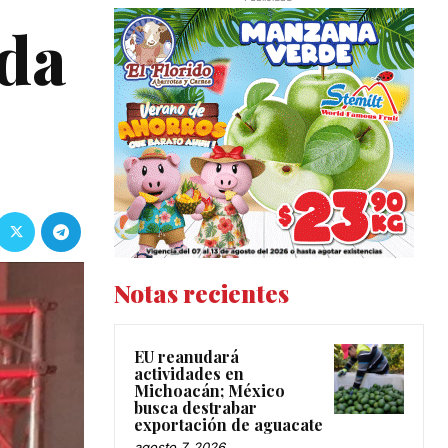
ada
Notas recientes
EU reanudará
actividades en
Michoacán; México
busca destrabar
exportación de aguacate
agosto 7, 2026