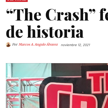
“The Crash” f
de historia
Por
Marcos A. Angulo Álvarez
noviembre 12, 2021