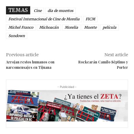
TEMAS
Cine
dia de muertos
Festival Internacional de Cine de Morelia
FICM
Michel Franco
Michoacán
Morelia
Muerte
película
Sundown
Previous article
Next article
Arrojan restos humanos con
Rockearán Camilo Séptimo y
narcomensajes en Tijuana
Porter
- Publicidad -