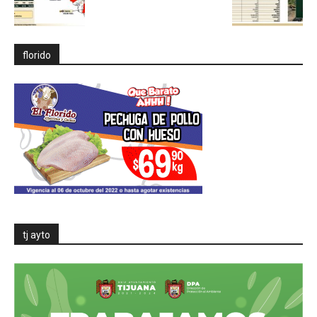
florido
tj ayto