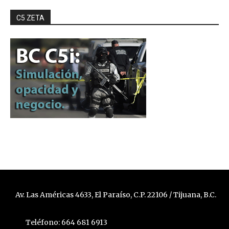
C5 ZETA
Av. Las Américas 4633, El Paraíso, C.P. 22106 / Tijuana, B.C.
Teléfono: 664 681 6913