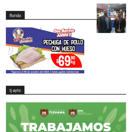
florido
tj ayto