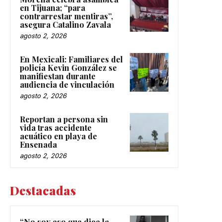
en Tijuana; “para
contrarrestar mentiras”,
asegura Catalino Zavala
agosto 2, 2026
En Mexicali: Familiares del
policía Kevin González se
manifiestan durante
audiencia de vinculación
agosto 2, 2026
Reportan a persona sin
vida tras accidente
acuático en playa de
Ensenada
agosto 2, 2026
Destacadas
“No soy eso que dice la