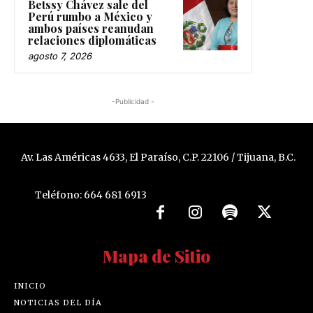
Betssy Chávez sale del
Perú rumbo a México y
ambos países reanudan
relaciones diplomáticas
agosto 7, 2026
-Publicidad -
Av. Las Américas 4633, El Paraíso, C.P. 22106 / Tijuana, B.C.
Teléfono: 664 681 6913
Mapa de Sitio
INICIO
NOTICIAS DEL DÍA