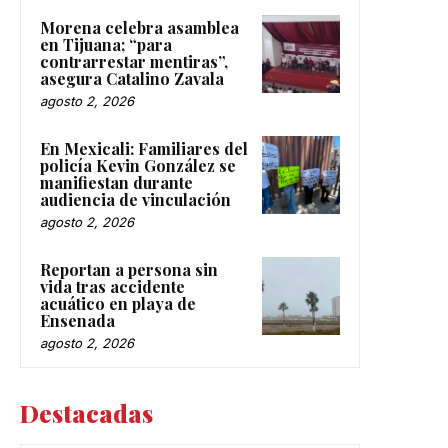
Morena celebra asamblea
en Tijuana; “para
contrarrestar mentiras”,
asegura Catalino Zavala
agosto 2, 2026
En Mexicali: Familiares del
policía Kevin González se
manifiestan durante
audiencia de vinculación
agosto 2, 2026
Reportan a persona sin
vida tras accidente
acuático en playa de
Ensenada
agosto 2, 2026
Destacadas