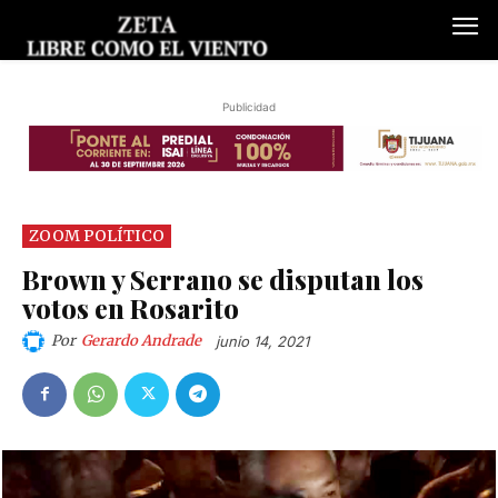
Publicidad
ZOOM POLÍTICO
Brown y Serrano se disputan los
votos en Rosarito
Por
Gerardo Andrade
junio 14, 2021