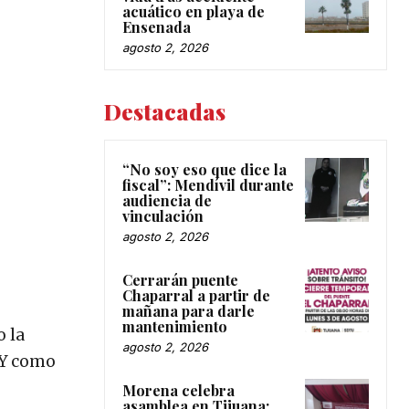
acuático en playa de
Ensenada
agosto 2, 2026
Destacadas
“No soy eso que dice la
fiscal”: Mendívil durante
audiencia de
vinculación
agosto 2, 2026
Cerrarán puente
Chaparral a partir de
mañana para darle
mantenimiento
o la
agosto 2, 2026
. Y como
Morena celebra
asamblea en Tijuana;