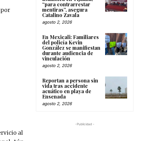
“para contrarrestar
mentiras”, asegura
 por
Catalino Zavala
agosto 2, 2026
En Mexicali: Familiares
del policía Kevin
González se manifiestan
durante audiencia de
vinculación
agosto 2, 2026
Reportan a persona sin
vida tras accidente
acuático en playa de
Ensenada
agosto 2, 2026
-Publicidad -
rvicio al