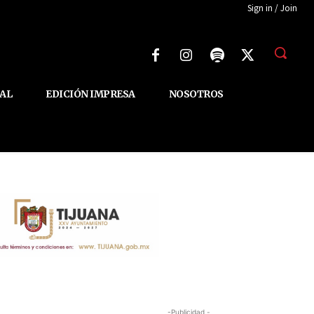
Sign in / Join
AL
EDICIÓN IMPRESA
NOSOTROS
-Publicidad -