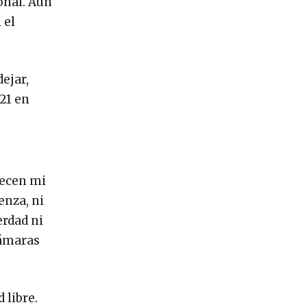
onal. Aún
 el
dejar,
021 en
recen mi
enza, ni
erdad ni
cámaras
 libre.