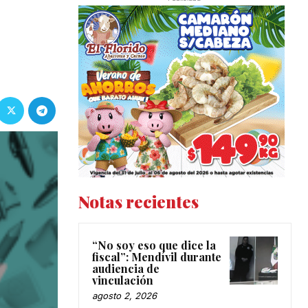
Notas recientes
“No soy eso que dice la
fiscal”: Mendívil durante
audiencia de
vinculación
agosto 2, 2026