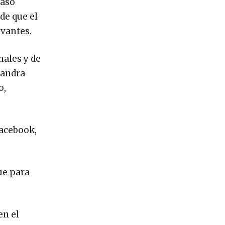
caso
de que el
ivantes.
nales y de
Sandra
o,
Facebook,
ue para
en el