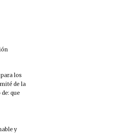
ión
 para los
omité de la
 de: que
mable y