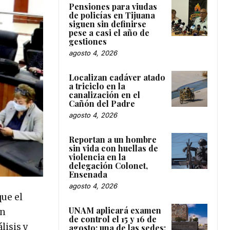
Pensiones para viudas
de policías en Tijuana
siguen sin definirse
pese a casi el año de
gestiones
agosto 4, 2026
Localizan cadáver atado
a triciclo en la
canalización en el
Cañón del Padre
agosto 4, 2026
Reportan a un hombre
sin vida con huellas de
violencia en la
delegación Colonet,
Ensenada
agosto 4, 2026
que el
UNAM aplicará examen
in
de control el 15 y 16 de
lisis y
agosto; una de las sedes: