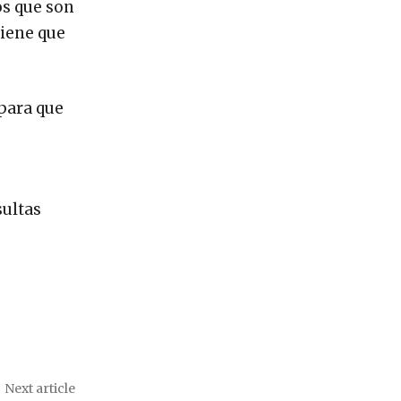
os que son
tiene que
 para que
sultas
Next article