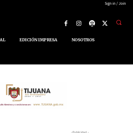
Sign in / Join
AL
EDICIÓN IMPRESA
NOSOTROS
-Publicidad -