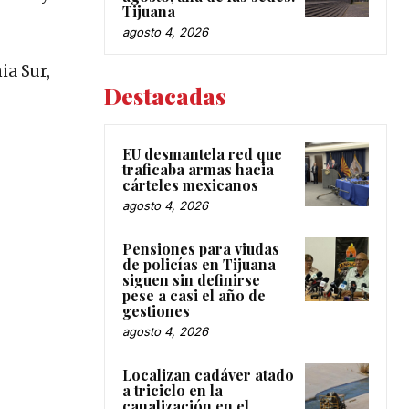
Tijuana
agosto 4, 2026
ia Sur,
Destacadas
EU desmantela red que
traficaba armas hacia
cárteles mexicanos
agosto 4, 2026
Pensiones para viudas
de policías en Tijuana
siguen sin definirse
pese a casi el año de
gestiones
agosto 4, 2026
Localizan cadáver atado
a triciclo en la
canalización en el