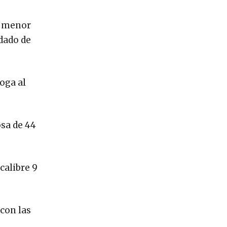
un menor
 dado de
oga al
osa de 44
calibre 9
 con las