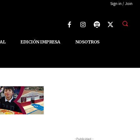
Sign in / Join
AL
EDICIÓN IMPRESA
NOSOTROS
-Publicidad -