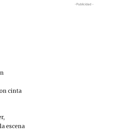
-Publicidad -
ón
on cinta
r,
 la escena