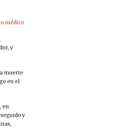
nto médico
,
dor, y
la muerte
go en el
, en
rseguido y
inas,