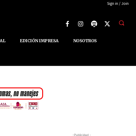
Sign in / Join
AL
EDICIÓN IMPRESA
NOSOTROS
-Publicidad -