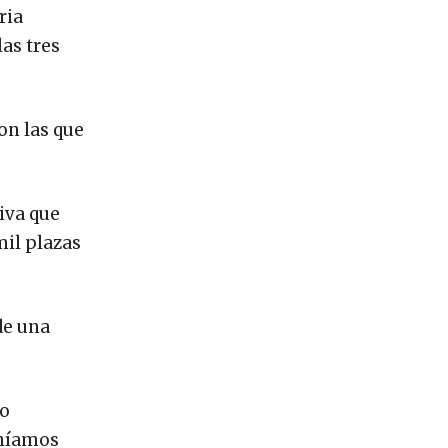
ria
las tres
on las que
tiva que
mil plazas
de una
no
eníamos