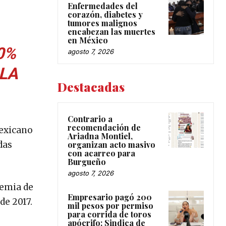
Enfermedades del
corazón, diabetes y
tumores malignos
encabezan las muertes
en México
0%
agosto 7, 2026
LA
Destacadas
Contrario a
recomendación de
Mexicano
Ariadna Montiel,
das
organizan acto masivo
con acarreo para
Burgueño
agosto 7, 2026
demia de
Empresario pagó 200
de 2017.
mil pesos por permiso
para corrida de toros
apócrifo: Sindica de