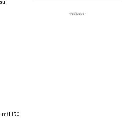
 su
-Publicidad -
 mil 150