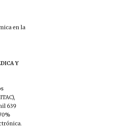
mica en la
DICA Y
os
ITAC),
mil 639
 70%
ctrónica.