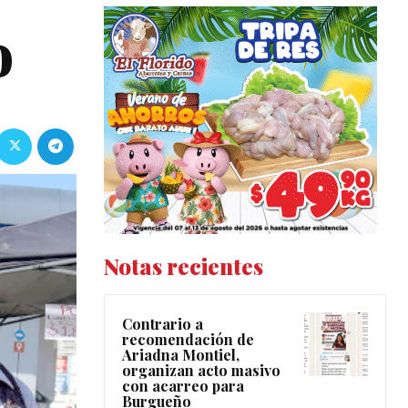
o
Notas recientes
Contrario a
recomendación de
Ariadna Montiel,
organizan acto masivo
con acarreo para
Burgueño