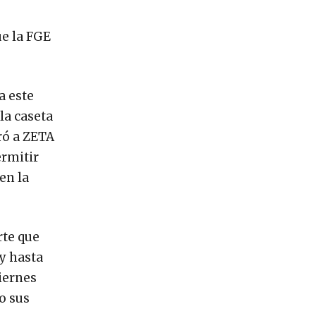
ue la FGE
a este
la caseta
ró a ZETA
ermitir
en la
rte que
y hasta
iernes
o sus