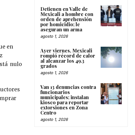
Detienen en Valle de
Mexicali a hombre con
orden de aprehensión
por homicidio; le
aseguran un arma
agosto 1, 2026
que en
Ayer viernes, Mexicali
z
rompió récord de calor
al alcanzar los 49.3
está nulo
grados
agosto 1, 2026
Van 13 denuncias contra
ductores
funcionarios
municipales; instalan
comprar
kiosco para reportar
extorsiones en Zona
Centro
agosto 1, 2026