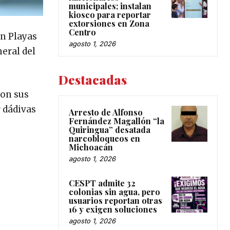
municipales; instalan
kiosco para reportar
extorsiones en Zona
Centro
en Playas
agosto 1, 2026
neral del
Destacadas
con sus
r dádivas
Arresto de Alfonso
Fernández Magallón “la
Quiringua” desatada
narcobloqueos en
Michoacán
agosto 1, 2026
CESPT admite 32
colonias sin agua, pero
usuarios reportan otras
16 y exigen soluciones
agosto 1, 2026