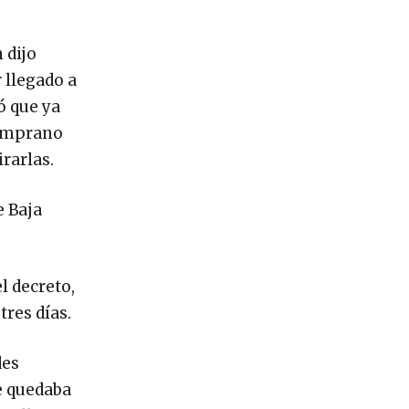
 dijo
 llegado a
ó que ya
temprano
rarlas.
e Baja
l decreto,
res días.
des
se quedaba