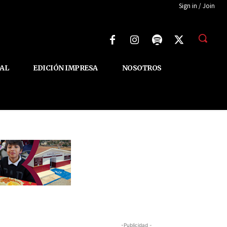
Sign in / Join
AL
EDICIÓN IMPRESA
NOSOTROS
-Publicidad -