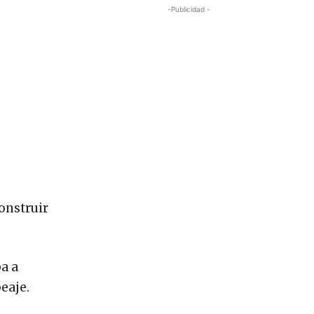
-Publicidad -
onstruir
ba a
eaje.