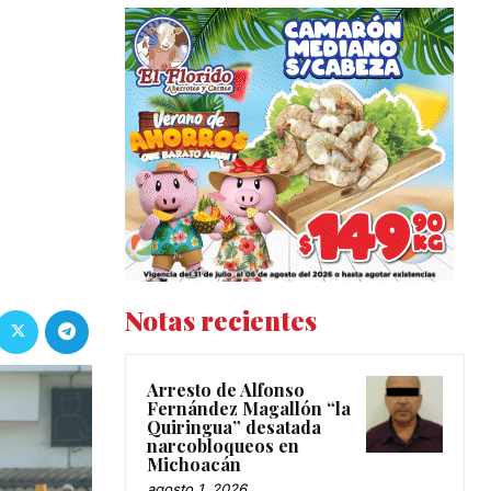
Notas recientes
Arresto de Alfonso
Fernández Magallón “la
Quiringua” desatada
narcobloqueos en
Michoacán
agosto 1, 2026