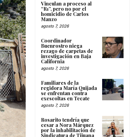
Vinculan a proceso al
“R1”, pero no por el
homicidio de Carlos
Manzo
agosto 7, 2026
Coordinador
Buenrostro niega
rezago de carpetas de
investigación en Baja
California
agosto 7, 2026
Familiares de la
regidora María Quijada
se enfrentan contra
exescoltas en Tecate
agosto 7, 2026
Rosarito tendría que
cesar a Nora Márquez
por la inhabilitación de
Sindicatura de Tijuana