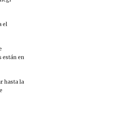
 el
e
s están en
r hasta la
e