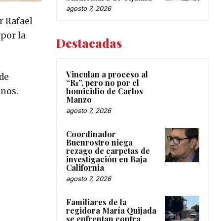
agosto 7, 2026
r Rafael
 por la
Destacadas
Vinculan a proceso al
 de
“R1”, pero no por el
homicidio de Carlos
enos.
Manzo
agosto 7, 2026
Coordinador
Buenrostro niega
rezago de carpetas de
investigación en Baja
California
agosto 7, 2026
Familiares de la
regidora María Quijada
se enfrentan contra