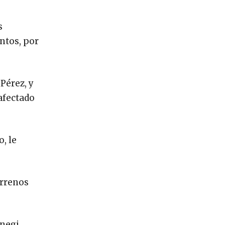
s
ntos, por
Pérez, y
afectado
, le
errenos
Inegi