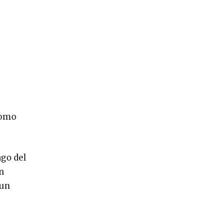
como
ago del
un
 un