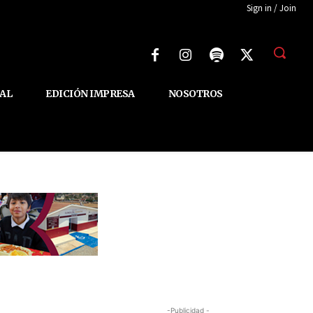
Sign in / Join
AL
EDICIÓN IMPRESA
NOSOTROS
-Publicidad -