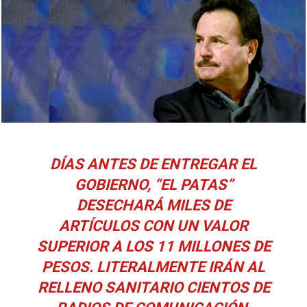
DÍAS ANTES DE ENTREGAR EL
GOBIERNO, “EL PATAS”
DESECHARÁ MILES DE
ARTÍCULOS CON UN VALOR
SUPERIOR A LOS 11 MILLONES DE
PESOS. LITERALMENTE IRÁN AL
RELLENO SANITARIO CIENTOS DE