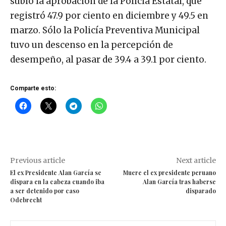
subió la aprobación de la Policía Estatal, que
registró 47.9 por ciento en diciembre y 49.5 en
marzo. Sólo la Policía Preventiva Municipal
tuvo un descenso en la percepción de
desempeño, al pasar de 39.4 a 39.1 por ciento.
Comparte esto:
Previous article
Next article
El ex Presidente Alan García se
Muere el ex presidente peruano
dispara en la cabeza cuando iba
Alan García tras haberse
a ser detenido por caso
disparado
Odebrecht