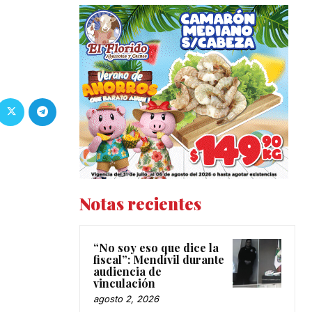
Notas recientes
“No soy eso que dice la
fiscal”: Mendívil durante
audiencia de
vinculación
agosto 2, 2026