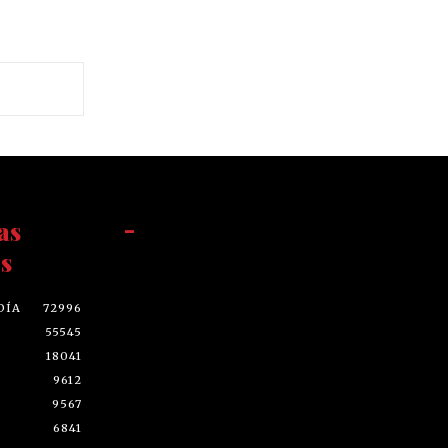
as
-
s
DÍA
72996
55545
18041
9612
9567
6841