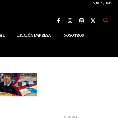
Sign in / Join
AL
EDICIÓN IMPRESA
NOSOTROS
-Publicidad -