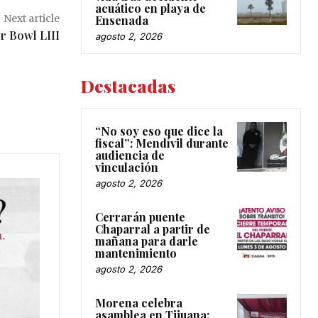
acuático en playa de
Next article
Ensenada
er Bowl LIII
agosto 2, 2026
Destacadas
“No soy eso que dice la
fiscal”: Mendívil durante
audiencia de
vinculación
agosto 2, 2026
Cerrarán puente
Chaparral a partir de
mañana para darle
mantenimiento
agosto 2, 2026
Morena celebra
asamblea en Tijuana;