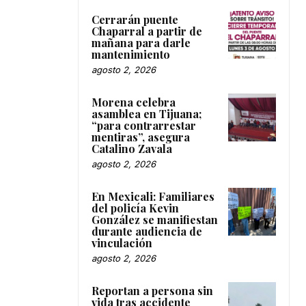
Cerrarán puente
Chaparral a partir de
mañana para darle
mantenimiento
agosto 2, 2026
Morena celebra
asamblea en Tijuana;
“para contrarrestar
mentiras”, asegura
Catalino Zavala
agosto 2, 2026
En Mexicali: Familiares
del policía Kevin
González se manifiestan
durante audiencia de
vinculación
agosto 2, 2026
Reportan a persona sin
vida tras accidente