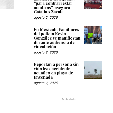
“para contrarrestar
mentiras”, asegura
Catalino Zavala
agosto 2, 2026
En Mexicali: Familiares
del policía Kevin
González se manifiestan
durante audiencia de
vinculación
agosto 2, 2026
Reportan a persona sin
vida tras accidente
acuático en playa de
Ensenada
agosto 2, 2026
-Publicidad -