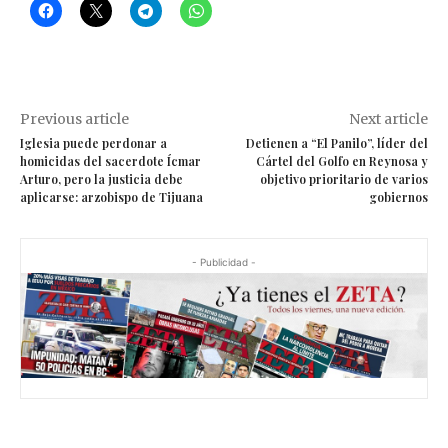
Previous article
Next article
Iglesia puede perdonar a
Detienen a “El Panilo”, líder del
homicidas del sacerdote Ícmar
Cártel del Golfo en Reynosa y
Arturo, pero la justicia debe
objetivo prioritario de varios
aplicarse: arzobispo de Tijuana
gobiernos
- Publicidad -