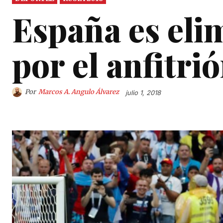
España es eli
por el anfitri
Por
Marcos A. Angulo Álvarez
julio 1, 2018