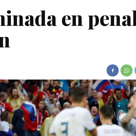
minada en pena
ón