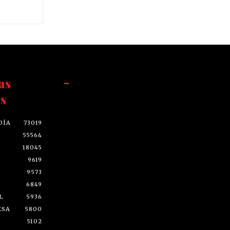
as
-
s
DÍA
73019
55564
18045
9619
9573
6849
L
5936
ESA
5800
5102