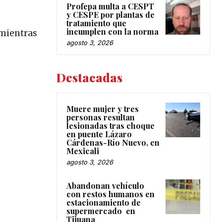
Profepa multa a CESPT
y CESPE por plantas de
tratamiento que
incumplen con la norma
 mientras
agosto 3, 2026
Destacadas
Muere mujer y tres
personas resultan
lesionadas tras choque
en puente Lázaro
Cárdenas-Río Nuevo, en
Mexicali
agosto 3, 2026
Abandonan vehículo
con restos humanos en
estacionamiento de
supermercado en
Tijuana