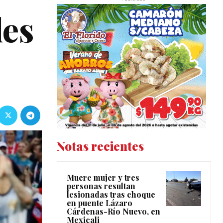
les
Notas recientes
Muere mujer y tres
personas resultan
lesionadas tras choque
en puente Lázaro
Cárdenas-Río Nuevo, en
Mexicali