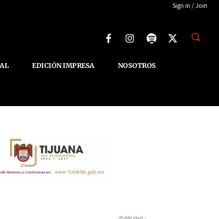
Sign in / Join
AL
EDICIÓN IMPRESA
NOSOTROS
-Publicidad -