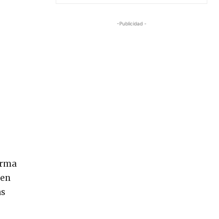
-Publicidad -
orma
 en
as