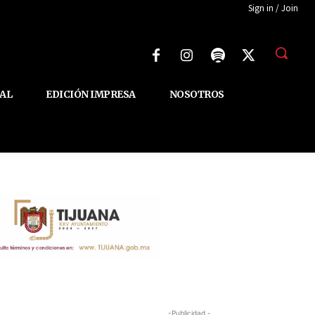
Sign in / Join
AL
EDICIÓN IMPRESA
NOSOTROS
-Publicidad -