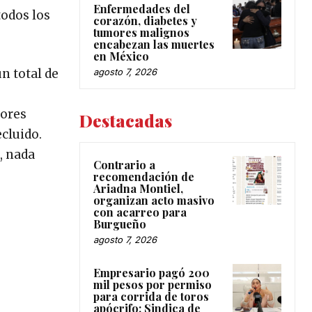
Enfermedades del
todos los
corazón, diabetes y
tumores malignos
encabezan las muertes
en México
agosto 7, 2026
n total de
dores
Destacadas
cluido.
, nada
Contrario a
recomendación de
Ariadna Montiel,
organizan acto masivo
con acarreo para
Burgueño
agosto 7, 2026
Empresario pagó 200
mil pesos por permiso
para corrida de toros
apócrifo: Sindica de