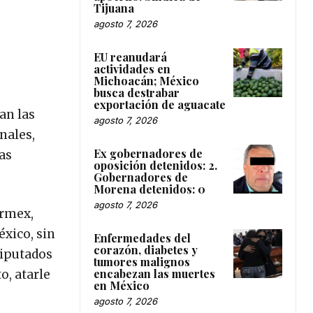
Tijuana
agosto 7, 2026
EU reanudará
actividades en
Michoacán; México
busca destrabar
exportación de aguacate
an las
agosto 7, 2026
nales,
Ex gobernadores de
as
oposición detenidos: 2.
Gobernadores de
Morena detenidos: 0
agosto 7, 2026
armex,
éxico, sin
Enfermedades del
corazón, diabetes y
diputados
tumores malignos
encabezan las muertes
o, atarle
en México
agosto 7, 2026