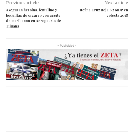
Previous article
Next article
Aseguran heroína, fentalino y
Reúne Cruz Roja 6.2 MDP en
boquillas de cigarro con aceite
colecta 2018
de marihuana en Aeropuerto de
Tijuana
- Publicidad -