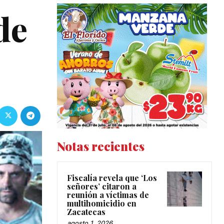
de
Notas recientes
Fiscalía revela que ‘Los
señores’ citaron a
reunión a víctimas de
multihomicidio en
Zacatecas
agosto 1, 2026