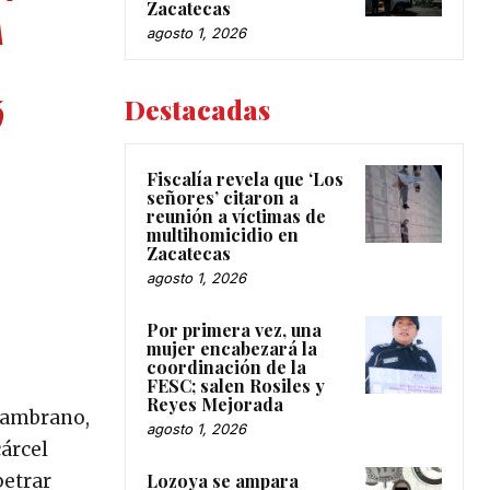
Zacatecas
A
agosto 1, 2026
Destacadas
Ó
Fiscalía revela que ‘Los
señores’ citaron a
reunión a víctimas de
multihomicidio en
Zacatecas
agosto 1, 2026
Por primera vez, una
mujer encabezará la
coordinación de la
FESC; salen Rosiles y
Reyes Mejorada
 Zambrano,
agosto 1, 2026
cárcel
petrar
Lozoya se ampara