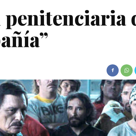
 penitenciaria 
añía”