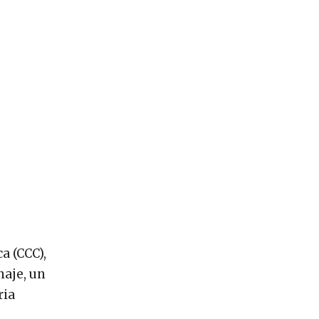
a (CCC),
naje, un
ria