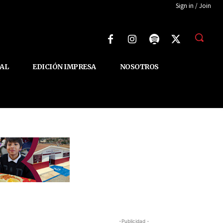
Sign in / Join
AL
EDICIÓN IMPRESA
NOSOTROS
-Publicidad -