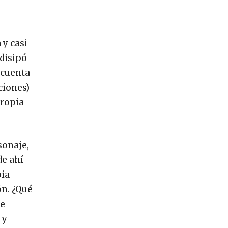
 y casi
disipó
e cuenta
ciones)
propia
sonaje,
de ahí
pia
ón. ¿Qué
ue
 y