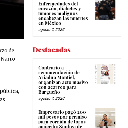
Enfermedades del
corazón, diabetes y
tumores malignos
encabezan las muertes
en México
agosto 7, 2026
Destacadas
rzo de
é Narro
Contrario a
recomendación de
Ariadna Montiel,
organizan acto masivo
con acarreo para
pública,
Burgueño
agosto 7, 2026
las
Empresario pagó 200
mil pesos por permiso
para corrida de toros
apócrifo: Sindica de