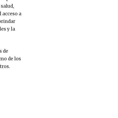
 salud,
l acceso a
brindar
es y la
s de
omo de los
tros.