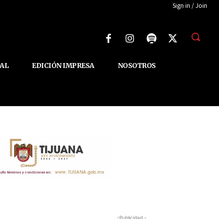
Sign in / Join
AL
EDICIÓN IMPRESA
NOSOTROS
-Publicidad -