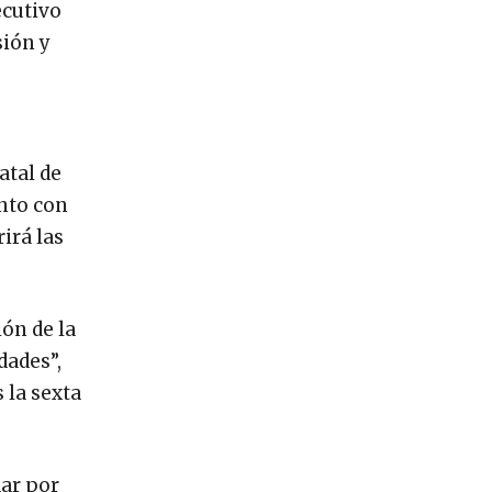
ecutivo
sión y
atal de
unto con
irá las
ión de la
dades”,
 la sexta
dar por