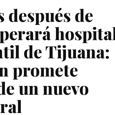
s después de
perará hospita
til de Tijuana:
én promete
de un nuevo
ral