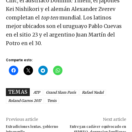
Cilic, el austriaco Dominic Thiem, el japonés
Kei Nishikori y el alemán Alexander Zverev
completan el
top ten
mundial. Los latinos
mejor ubicados son el uruguayo Pablo Cuevas
en el sitio 23 y el argentino Juan Martín del
Potro en el 30.
Comparte esto:
TEMAS
ATP
Grand Slam París
Rafael Nadal
Roland Garros 2017
Tenis
Previous article
Next article
Extradiciones lentas, gobierno
Entregan cadáver equivocado en
intranquilo
SEMEFO, denuncian familiares