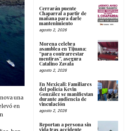
Cerrarán puente
Chaparral a partir de
mañana para darle
mantenimiento
agosto 2, 2026
Morena celebra
asamblea en Tijuana;
“para contrarrestar
mentiras”, asegura
Catalino Zavala
agosto 2, 2026
En Mexicali: Familiares
del policía Kevin
González se manifiestan
IEnova una
durante audiencia de
vinculación
elevó en
agosto 2, 2026
un
Reportan a persona sin
vida tras accidente