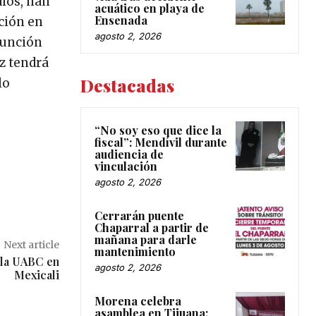
ios, han
acuático en playa de
Ensenada
ación en
agosto 2, 2026
esunción
z tendrá
Destacadas
lo
“No soy eso que dice la
fiscal”: Mendívil durante
audiencia de
vinculación
agosto 2, 2026
Cerrarán puente
Chaparral a partir de
mañana para darle
Next article
mantenimiento
e la UABC en
agosto 2, 2026
Mexicali
Morena celebra
asamblea en Tijuana;