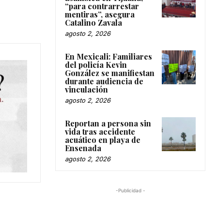
“para contrarrestar
mentiras”, asegura
Catalino Zavala
agosto 2, 2026
En Mexicali: Familiares
del policía Kevin
González se manifiestan
durante audiencia de
vinculación
agosto 2, 2026
Reportan a persona sin
vida tras accidente
acuático en playa de
Ensenada
agosto 2, 2026
-Publicidad -