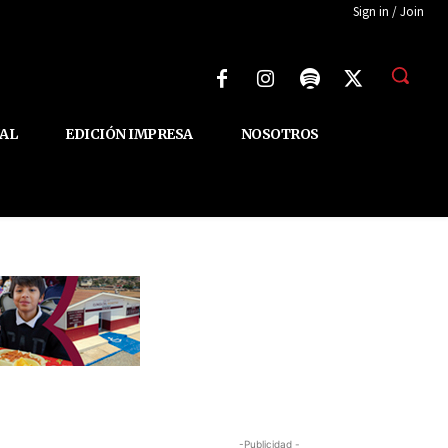
Sign in / Join
AL
EDICIÓN IMPRESA
NOSOTROS
-Publicidad -