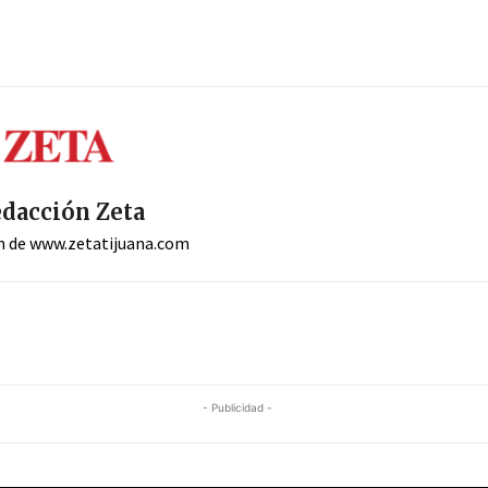
dacción Zeta
n de www.zetatijuana.com
- Publicidad -