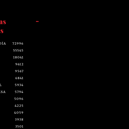
as
-
s
DÍA
72996
55545
18041
9612
9567
6841
L
5934
ESA
5794
5096
4225
4059
3938
3501