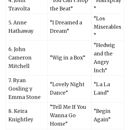
4. John
“You Can’t Stop
“Hairspray
Travolta
the Beat”
”
“Los
5. Anne
“I Dreamed a
Miserables
Hathaway
Dream”
”
“Hedwig
6. John
and the
Cameron
“Wig in a Box”
Angry
Mitchell
Inch”
7. Ryan
“Lovely Night
“La La
Gosling y
Dance”
Land”
Emma Stone
“Tell Me If You
8. Keira
“Begin
Wanna Go
Knightley
Again”
Home”