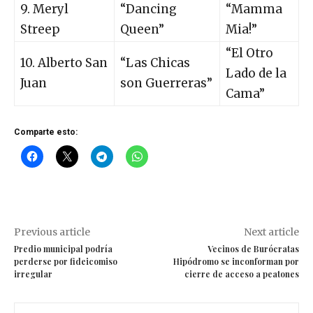
9. Meryl
“Dancing
“Mamma
Streep
Queen”
Mia!”
“El Otro
10. Alberto San
“Las Chicas
Lado de la
Juan
son Guerreras”
Cama”
Comparte esto:
Previous article
Next article
Predio municipal podría
Vecinos de Burócratas
perderse por fideicomiso
Hipódromo se inconforman por
irregular
cierre de acceso a peatones