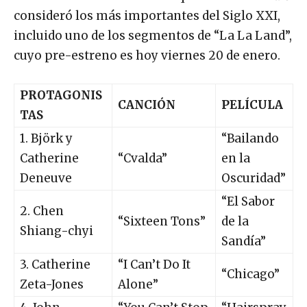
consideró los más importantes del Siglo XXI,
incluido uno de los segmentos de “La La Land”,
cuyo pre-estreno es hoy viernes 20 de enero.
PROTAGONIS
CANCIÓN
PELÍCULA
TAS
1. Björk y
“Bailando
Catherine
“Cvalda”
en la
Deneuve
Oscuridad”
“El Sabor
2. Chen
“Sixteen Tons”
de la
Shiang-chyi
Sandía”
3. Catherine
“I Can’t Do It
“Chicago”
Zeta-Jones
Alone”