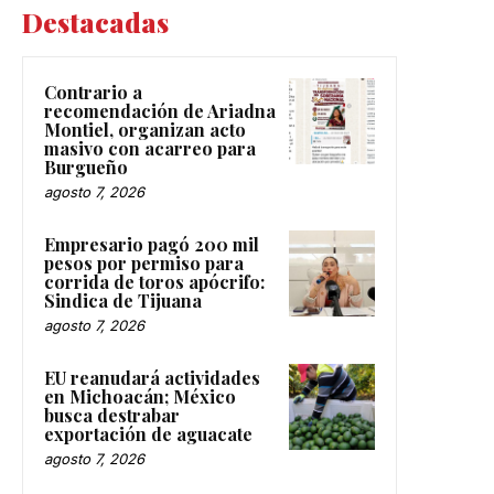
Destacadas
Contrario a
recomendación de Ariadna
Montiel, organizan acto
masivo con acarreo para
Burgueño
agosto 7, 2026
Empresario pagó 200 mil
pesos por permiso para
corrida de toros apócrifo:
Sindica de Tijuana
agosto 7, 2026
EU reanudará actividades
en Michoacán; México
busca destrabar
exportación de aguacate
agosto 7, 2026