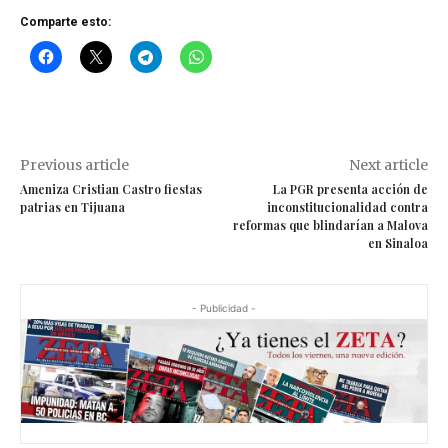
Comparte esto:
Previous article
Next article
Ameniza Cristian Castro fiestas
La PGR presenta acción de
patrias en Tijuana
inconstitucionalidad contra
reformas que blindarían a Malova
en Sinaloa
- Publicidad -