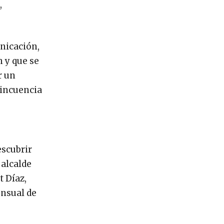
,
unicación,
 y que se
r un
lincuencia
escubrir
 alcalde
t Díaz,
ensual de