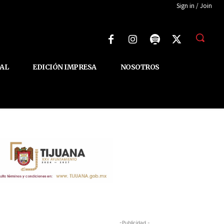
Sign in / Join
AL
EDICIÓN IMPRESA
NOSOTROS
-Publicidad -