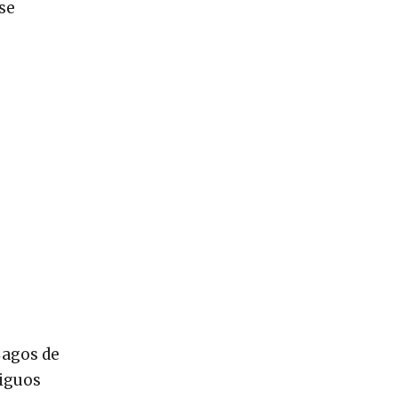
se
Lagos de
tiguos