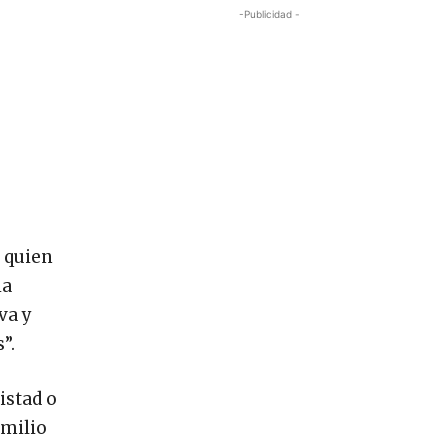
-Publicidad -
, quien
ia
va y
”.
istad o
Emilio