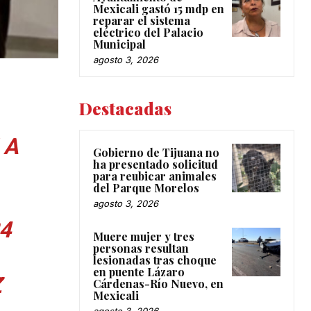
Mexicali gastó 15 mdp en
reparar el sistema
eléctrico del Palacio
Municipal
agosto 3, 2026
Destacadas
 A
Gobierno de Tijuana no
ha presentado solicitud
para reubicar animales
del Parque Morelos
agosto 3, 2026
4
Muere mujer y tres
personas resultan
lesionadas tras choque
en puente Lázaro
Z
Cárdenas-Río Nuevo, en
Mexicali
agosto 3, 2026