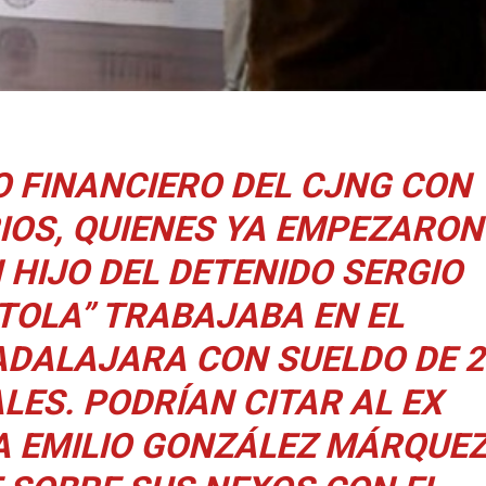
 FINANCIERO DEL CJNG CON
IOS, QUIENES YA EMPEZARON
 HIJO DEL DETENIDO SERGIO
STOLA” TRABAJABA EN EL
DALAJARA CON SUELDO DE 2
LES. PODRÍAN CITAR AL EX
 EMILIO GONZÁLEZ MÁRQUE