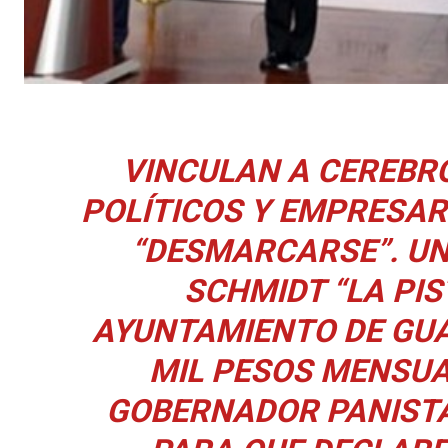
VINCULAN A CEREBRO
POLÍTICOS Y EMPRESAR
“DESMARCARSE”. UN
SCHMIDT “LA PI
AYUNTAMIENTO DE GUA
MIL PESOS MENSUA
GOBERNADOR PANISTA