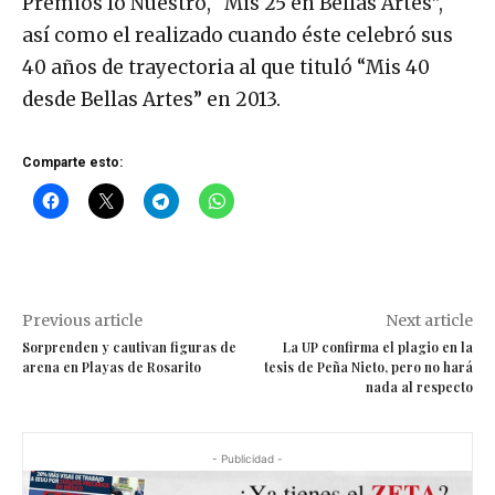
Premios lo Nuestro, “Mis 25 en Bellas Artes”,
así como el realizado cuando éste celebró sus
40 años de trayectoria al que tituló “Mis 40
desde Bellas Artes” en 2013.
Comparte esto:
Previous article
Next article
Sorprenden y cautivan figuras de
La UP confirma el plagio en la
arena en Playas de Rosarito
tesis de Peña Nieto, pero no hará
nada al respecto
- Publicidad -