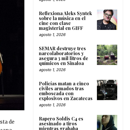
Reflexiona Aleks Syntek
sobre la música en el
cine con clase
magisterial en GIFF
agosto 1, 2026
SEMAR destruye tres
narcolaboratorios y
asegura 3 mil litros de
químicos en Sinaloa
agosto 1, 2026
Policías matan a cinco
civiles armados tras
emboscada con
explosivos en Zacatecas
agosto 1, 2026
Rapero Soldis C4 es
sta de
asesinado a tiros
mientras grababa