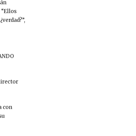
mán
 “Ellos
¿verdad?”,
MANDO
irector
a con
su