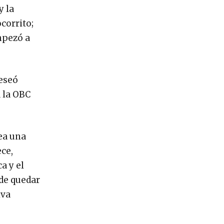
y la
corrito;
empezó a
deseó
 la OBC
sea una
ece,
a y el
 de quedar
iva