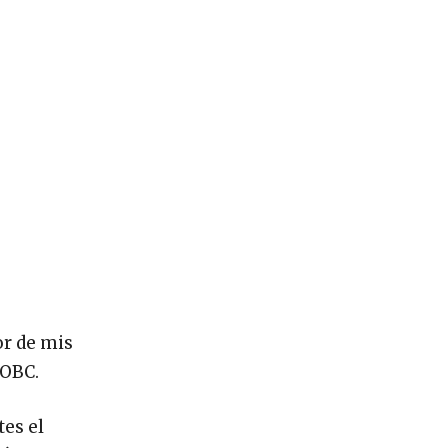
or de mis
 OBC.
tes el