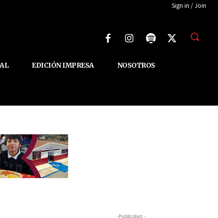
Sign in / Join
AL
EDICIÓN IMPRESA
NOSOTROS
-Publicidad -