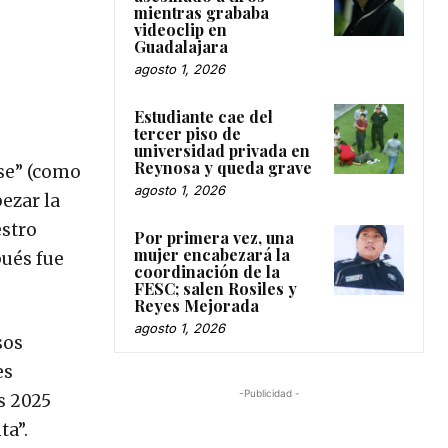
mientras grababa
videoclip en
Guadalajara
agosto 1, 2026
Estudiante cae del
tercer piso de
universidad privada en
Reynosa y queda grave
nse” (como
agosto 1, 2026
ezar la
estro
Por primera vez, una
mujer encabezará la
pués fue
coordinación de la
FESC; salen Rosiles y
Reyes Mejorada
agosto 1, 2026
sos
es
-Publicidad -
s 2025
ta”.