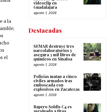
juana
videoclip en
Guadalajara
agosto 1, 2026
e a la
samble;
Destacadas
os
mucho
SEMAR destruye tres
os
narcolaboratorios y
asegura 3 mil litros de
s el
químicos en Sinaloa
agosto 1, 2026
Policías matan a cinco
civiles armados tras
emboscada con
explosivos en Zacatecas
agosto 1, 2026
Rapero Soldis C4 es
asesinado a tiros