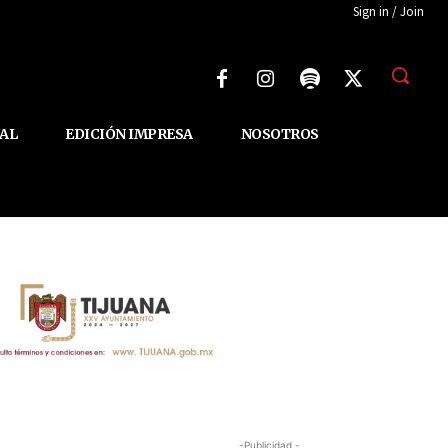
Sign in / Join
AL
EDICIÓN IMPRESA
NOSOTROS
-Publicidad -