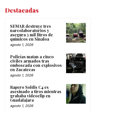
Destacadas
SEMAR destruye tres
narcolaboratorios y
asegura 3 mil litros de
químicos en Sinaloa
agosto 1, 2026
Policías matan a cinco
civiles armados tras
emboscada con explosivos
en Zacatecas
agosto 1, 2026
Rapero Soldis C4 es
asesinado a tiros mientras
grababa videoclip en
Guadalajara
agosto 1, 2026