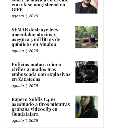
con clase magisterial en
GIFF
agosto 1, 2026
SEMAR destruye tres
narcolaboratorios y
asegura 3 mil litros de
químicos en Sinaloa
agosto 1, 2026
Policías matan a cinco
civiles armados tras
emboscada con explosivos
en Zacatecas
agosto 1, 2026
Rapero Soldis C4 es
asesinado a tiros mientras
grababa videoclip en
Guadalajara
agosto 1, 2026