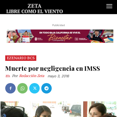
Publicidad
EZENARIO BCS
Muerte por negligencia en IMSS
Por
Redacción Zeta
mayo 3, 2016