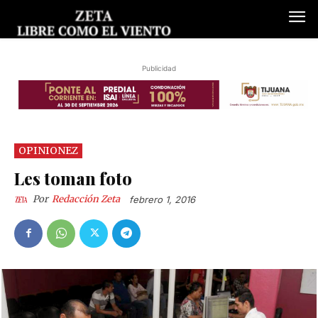
Publicidad
OPINIONEZ
Les toman foto
Por
Redacción Zeta
febrero 1, 2016