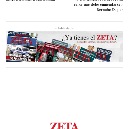
error que debe enmendarse.-
Bernabé Esquer
- Publicidad -