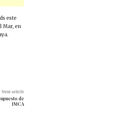
ds este
l Mar, en
aya.
Next article
supuesto de
IMCA