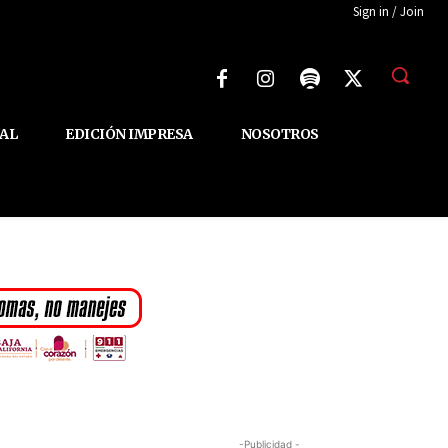
Sign in / Join
AL
EDICIÓN IMPRESA
NOSOTROS
-Publicidad -