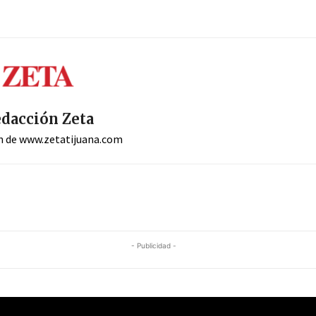
dacción Zeta
n de www.zetatijuana.com
- Publicidad -