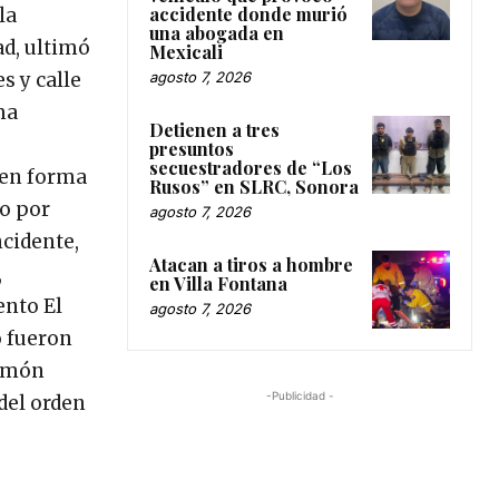
accidente donde murió
la
una abogada en
ad, ultimó
Mexicali
s y calle
agosto 7, 2026
ma
Detienen a tres
presuntos
secuestradores de “Los
 en forma
Rusos” en SLRC, Sonora
o por
agosto 7, 2026
cidente,
Atacan a tiros a hombre
,
en Villa Fontana
ento El
agosto 7, 2026
o fueron
Ramón
-Publicidad -
del orden