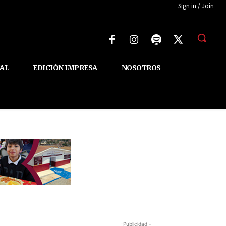
Sign in / Join
AL
EDICIÓN IMPRESA
NOSOTROS
-Publicidad -