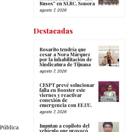
Rusos” en SLRC, Sonora
agosto 7, 2026
Destacadas
Rosarito tendría que
cesar a Nora Márquez
por la inhabilitación de
Sindicatura de Tijuana
agosto 7, 2026
CESPT prevé solucionar
falla en Booster este
viernes y reactivar
conexión de
emergencia con EE.UU.
agosto 7, 2026
Imputan a copiloto del
 Pública
vehículo que provocó