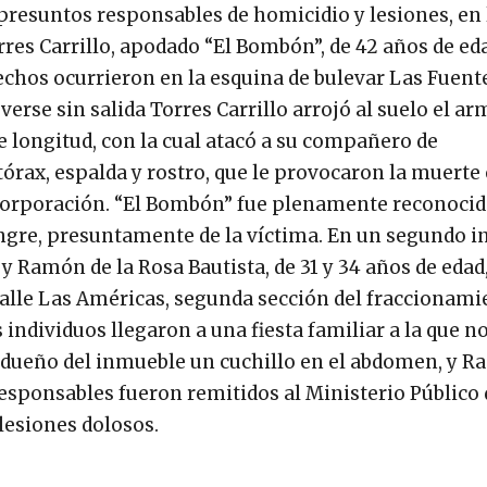
presuntos responsables de homicidio y lesiones, en 
res Carrillo, apodado “El Bombón”, de 42 años de ed
echos ocurrieron en la esquina de bulevar Las Fuente
erse sin salida Torres Carrillo arrojó al suelo el ar
 longitud, con la cual atacó a su compañero de
órax, espalda y rostro, que le provocaron la muerte
 corporación. “El Bombón” fue plenamente reconocid
ngre, presuntamente de la víctima. En un segundo in
Ramón de la Rosa Bautista, de 31 y 34 años de edad
alle Las Américas, segunda sección del fraccionami
s individuos llegaron a una fiesta familiar a la que n
l dueño del inmueble un cuchillo en el abdomen, y 
esponsables fueron remitidos al Ministerio Público 
lesiones dolosos.