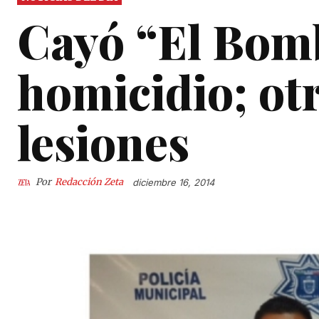
Cayó “El Bom
homicidio; ot
lesiones
Por
Redacción Zeta
diciembre 16, 2014