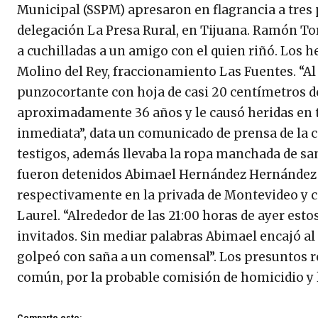
Municipal (SSPM) apresaron en flagrancia a tres 
delegación La Presa Rural, en Tijuana. Ramón Tor
a cuchilladas a un amigo con el quien riñó. Los h
Molino del Rey, fraccionamiento Las Fuentes. “Al v
punzocortante con hoja de casi 20 centímetros de
aproximadamente 36 años y le causó heridas en t
inmediata”, data un comunicado de prensa de la
testigos, además llevaba la ropa manchada de sa
fueron detenidos Abimael Hernández Hernández y 
respectivamente en la privada de Montevideo y c
Laurel. “Alrededor de las 21:00 horas de ayer esto
invitados. Sin mediar palabras Abimael encajó a
golpeó con saña a un comensal”. Los presuntos r
común, por la probable comisión de homicidio y 
Comparte esto: