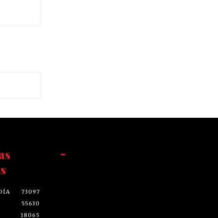
as
-
s
DÍA
73097
55630
18065