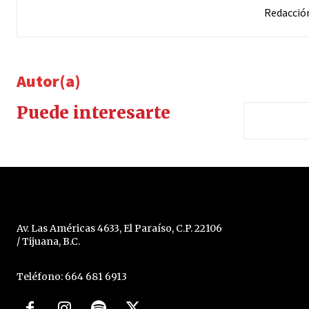
Redacció
Autor(a)
Puede interesarte
Av. Las Américas 4633, El Paraíso, C.P. 22106
/ Tijuana, B.C.
Teléfono: 664 681 6913