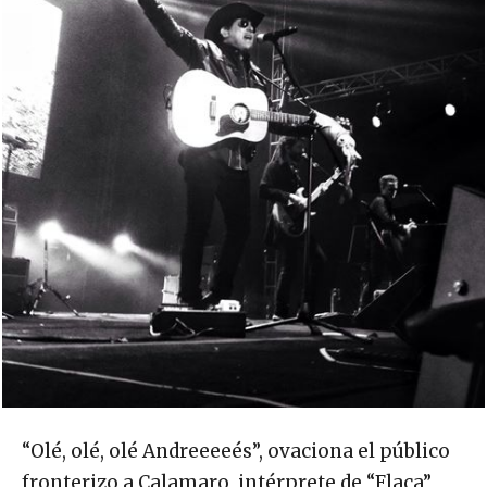
“Olé, olé, olé Andreeeeés”, ovaciona el público
fronterizo a Calamaro, intérprete de “Flaca”,